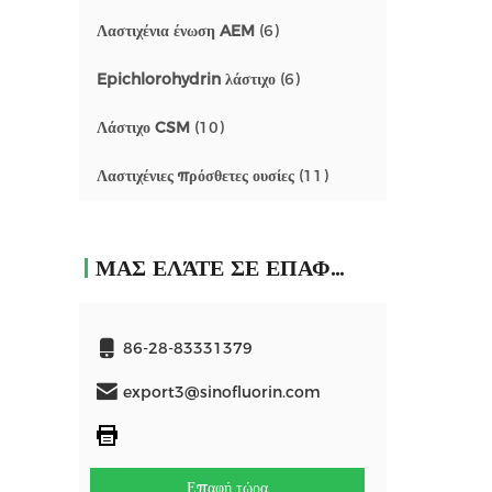
Λαστιχένια ένωση AEM
(6)
Epichlorohydrin λάστιχο
(6)
Λάστιχο CSM
(10)
Λαστιχένιες πρόσθετες ουσίες
(11)
ΜΑΣ ΕΛΆΤΕ ΣΕ ΕΠΑΦΉ ΜΕ
86-28-83331379
export3@sinofluorin.com
Επαφή τώρα