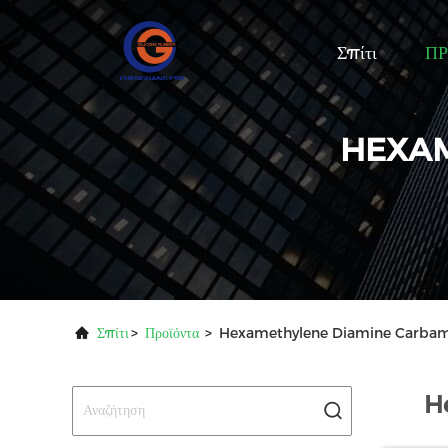
Σπίτι
ΠΡ
HEXAM
Σπίτι
>
Προϊόντα
>
Hexamethylene Diamine Carbamat
H