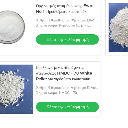
Οργανισμός απομάκρυνσης Ewol
No.1 Προσθέματα καουτσούκ
Άρθρο: Η θεραπεία του πράκτορα Ewol
Νο1-2
Χημικό όνομα: Καρβαμικό διαιμίνης
εξαμεθυλενίου
Πάρτε την καλύτερη τιμή
Βουλκανισμένος παράγοντας
στεγνώσεως HMDC - 70 White
Pellet για πρόσθετα καουτσούκ
AEM
Άρθρο: Η θεραπεία του πράκτορα Εύλου
Νο.2
Χημικό όνομα: HMDC - 70
Πάρτε την καλύτερη τιμή