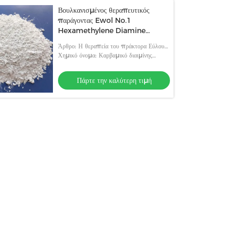
Βουλκανισμένος θεραπευτικός
παράγοντας Ewol No.1
Hexamethylene Diamine
Carbamate
Άρθρο: Η θεραπεία του πράκτορα Εύλου
Νο.1
Χημικό όνομα: Καρβαμικό διαιμίνης
εξαμεθυλενίου
Πάρτε την καλύτερη τιμή