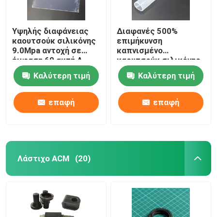
Υψηλής διαφάνειας
Διαφανές 500%
καουτσούκ σιλικόνης
επιμήκυνση
9.0Mpa αντοχή σε
καπνισμένο
έμφαση 60 ακτή Α
καουτσούκ σιλικόνης
σημεία
με αντοχή σε δάκρυα
Καλύτερη τιμή
Καλύτερη τιμή
40
επαφή
επαφή
Λάστιχο ACM
(20)