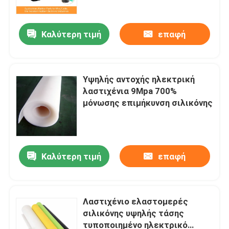
Καλύτερη τιμή
επαφή
Υψηλής αντοχής ηλεκτρική
λαστιχένια 9Mpa 700%
μόνωσης επιμήκυνση σιλικόνης
Καλύτερη τιμή
επαφή
Σπίτι
ΠΡΟΪΟΝΤΑ
Λαστιχένιο ελαστομερές
σιλικόνης υψηλής τάσης
τυποποιημένο ηλεκτρικό
ΠΕΡΙΠΟΥ ΗΠΑ