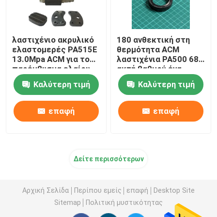
λαστιχένιο ακρυλικό
180 ανθεκτική στη
ελαστομερές PA515E
θερμότητα ACM
13.0Mpa ACM για το
λαστιχένια PA500 68
παρέμβυσμα ελαίου
ακτή βαθμού ένα
και το στόλισμα
λάστιχο Polyacrylate
Καλύτερη τιμή
Καλύτερη τιμή
επαφή
επαφή
Δείτε περισσότερων
Αρχική Σελίδα
Περίπου εμείς
επαφή
Desktop Site
Sitemap
Πολιτική μυστικότητας