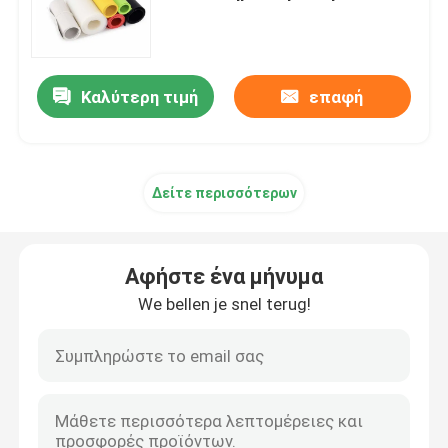
μονώνοντας
Γύρος εργοστασίων
Καλύτερη τιμή
επαφή
Ποιοτικός έλεγχος
Μας ελάτε σε επαφή με
Δείτε περισσότερων
Ειδήσεις
Αφήστε ένα μήνυμα
We bellen je snel terug!
Ζητήστε ένα απόσπασμα
Σιλικόνη ελαστομερούς
Σιλικόνη MVQ