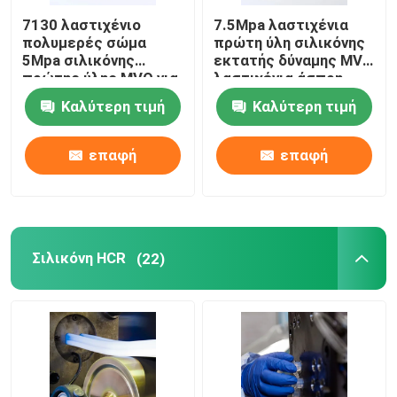
7130 λαστιχένιο
7.5Mpa λαστιχένια
πολυμερές σώμα
πρώτη ύλη σιλικόνης
5Mpa σιλικόνης
εκτατής δύναμης MVQ
πρώτης ύλης MVQ για
λαστιχένια άσπρη
τους ηλεκτρικούς
Καλύτερη τιμή
Καλύτερη τιμή
εξοπλισμούς
επαφή
επαφή
Σιλικόνη HCR
(22)