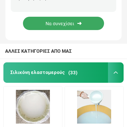
Σιλικόνη HCR
Διαφανές καουτσούκ σιλικόνης
Ειδικό λάστιχο
ΑΛΛΕΣ ΚΑΤΗΓΟΡΙΕΣ ΑΠΟ ΜΑΣ
Λάστιχο ACM
Σιλικόνη ελαστομερούς
(33)
Χρώμα Masterbatch
Μεθυλική βινυλίου γόμμα σιλικόνης
Λαστιχένια ένωση AEM