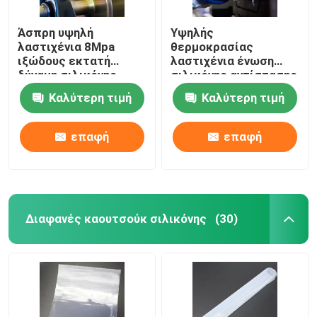
Άσπρη υψηλή
Υψηλής
λαστιχένια 8Mpa
θερμοκρασίας
ιξώδους εκτατή
λαστιχένια ένωση
δύναμη σιλικόνης
σιλικόνης αντίστασης
HCR για τη μηχανική
Καλύτερη τιμή
Καλύτερη τιμή
βιομηχανία
επαφή
επαφή
Διαφανές καουτσούκ σιλικόνης
(30)