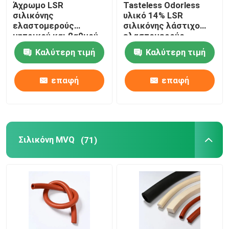
Άχρωμο LSR
Tasteless Odorless
σιλικόνης
υλικό 14% LSR
Epichlorohydrin λάστιχο
ελαστομερούς
σιλικόνης λάστιχο
μητρικού και βαθμού
ελαστομερούς
νηπίων λάστιχο
συμπίεσης
Καλύτερη τιμή
Καλύτερη τιμή
σιλικόνης πρώτων
καθορισμένο
Λάστιχο CSM
υλών 6.5Mpa
επαφή
επαφή
Λαστιχένιες πρόσθετες ουσίες
Σιλικόνη MVQ
(71)