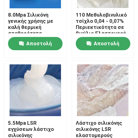
8.0Mpa Σιλικόνη
110 Μεθυλοβινυλικό
Γύρος εργοστασίων
γενικής χρήσης με
τσίχλο 0,04 - 0,07%
καλή θερμική
Περιεκτικότητα σε
σταθερότητα
βινύλιο Ελαστομερή
Ποιοτικός έλεγχος
σιλικόνη
Αποστολή
Αποστολή
ερώτησης
ερώτησης
Μας ελάτε σε επαφή με
Ειδήσεις
Ζητήστε ένα απόσπασμα
Σιλικόνη ελαστομερούς
5.5Mpa LSR
Λάστιχο σιλικόνης
εγχύσεων λάστιχο
σιλικόνης LSR
Σιλικόνη MVQ
σιλικόνης
ελαστομερούς