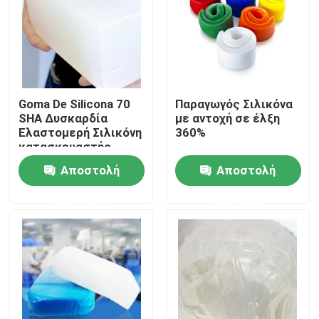
Goma De Silicona 70
Παραγωγός Σιλικόνα
SHA Δυσκαρδία
με αντοχή σε έλξη
Ελαστομερή Σιλικόνη
360%
κατασκευαστής
Αποστολή
Αποστολή
ερώτησης
ερώτησης
Σπίτι
ΠΡΟΪΟΝΤΑ
ΠΕΡΙΠΟΥ ΗΠΑ