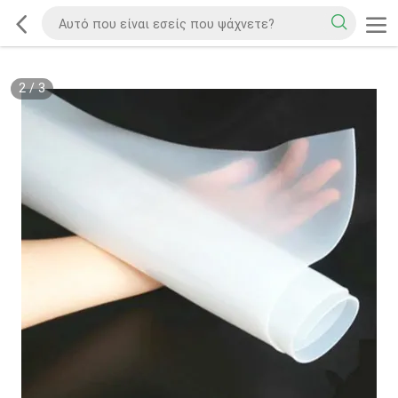
2
/
3