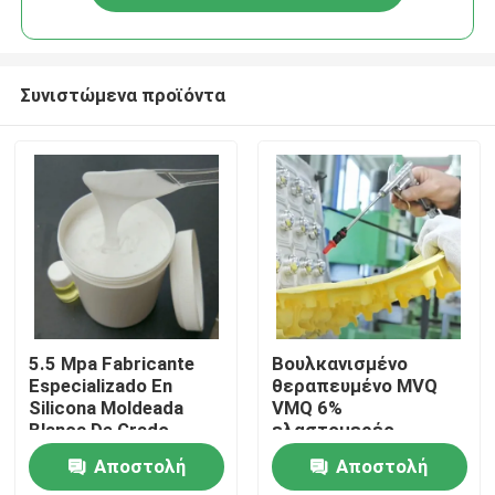
Συνιστώμενα προϊόντα
Σπίτι
5.5 Mpa Fabricante
Βουλκανισμένο
Especializado En
θεραπευμένο MVQ
Silicona Moldeada
VMQ 6%
Σχετικά με εμάς
Blanca De Grado
ελαστομερές
Alimenticio
σιλικόνης έντασης
Αποστολή
Αποστολή
(Φαρμακευτικός
καθορισμένο κοινό
Επαφές